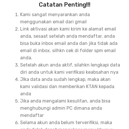
Catatan Penting!!!
Kami sangat menyarankan anda
menggunakan email dari gmail
Link aktivasi akan kami kirim ke alamat email
anda, sesaat setelah anda mendaftar, anda
bisa buka inbox email anda dan jika tidak ada
email di inbox, silhkn cek di folder spm email
anda.
Setelah akun anda aktif, silahkn lengkapi data
diri anda untuk kami verifikasi keabsahan nya
JIka data anda sudah lengkap, maka akan
kami validasi dan memberikan KTAN kepada
anda
Jika anda mengalami kesulitan, anda bisa
menghubungi admin PC dimana anda
mendaftar
Selama akun anda belum terverifiksi, maka