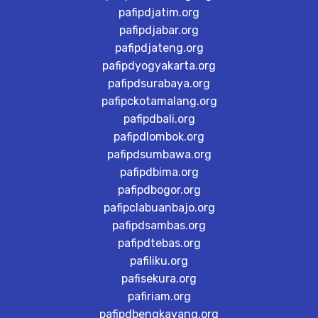
pafipdjatim.org
pafipdjabar.org
pafipdjateng.org
pafipdyogyakarta.org
pafipdsurabaya.org
pafipckotamalang.org
pafipdbali.org
pafipdlombok.org
pafipdsumbawa.org
pafipdbima.org
pafipdbogor.org
pafipclabuanbajo.org
pafipdsambas.org
pafipdtebas.org
pafiliku.org
pafisekura.org
pafiriam.org
pafipdbengkayang.org