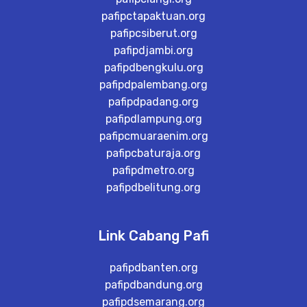
pafipctapaktuan.org
pafipcsiberut.org
pafipdjambi.org
pafipdbengkulu.org
pafipdpalembang.org
pafipdpadang.org
pafipdlampung.org
pafipcmuaraenim.org
pafipcbaturaja.org
pafipdmetro.org
pafipdbelitung.org
Link Cabang Pafi
pafipdbanten.org
pafipdbandung.org
pafipdsemarang.org