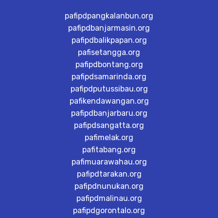
pafipdpangkalanbun.org
pafipdbanjarmasin.org
pafipdbalikpapan.org
pafisetangga.org
pafipdbontang.org
pafipdsamarinda.org
pafipdputussibau.org
pafikendawangan.org
pafipdbanjarbaru.org
pafipdsangatta.org
pafimelak.org
pafitabang.org
pafimuarawahau.org
pafipdtarakan.org
pafipdnunukan.org
pafipdmalinau.org
pafipdgorontalo.org