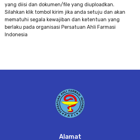
yang diisi dan dokumen/file yang diuploadkan.
Silahkan klik tombol kirim jika anda setuju dan akan
mematuhi segala kewajiban dan ketentuan yang
berlaku pada organisasi Persatuan Ahli Farmasi
Indonesia
Alamat