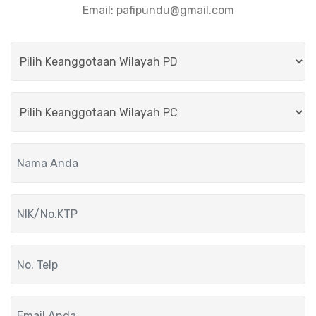
Email:
pafipundu@gmail.com