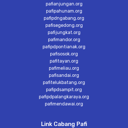
pafianjungan.org
pafipahunam.org
pafipdngabang.org
pafisegedong.org
pafijungkat.org
pafimandor.org
pafipdpontianak.org
pafisosok.org
pafitayan.org
pafimeliau.org
pafisandai.org
pafitelukbatang.org
pafipdsampit.org
pafipdpalangkaraya.org
pafimendawai.org
Link Cabang Pafi