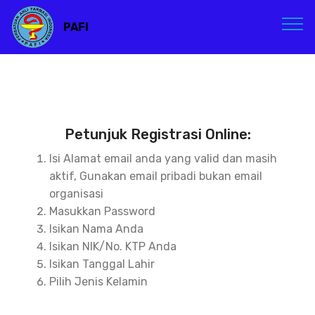
PAFI
Petunjuk Registrasi Online:
Isi Alamat email anda yang valid dan masih
aktif, Gunakan email pribadi bukan email
organisasi
Masukkan Password
Isikan Nama Anda
Isikan NIK/No. KTP Anda
Isikan Tanggal Lahir
Pilih Jenis Kelamin