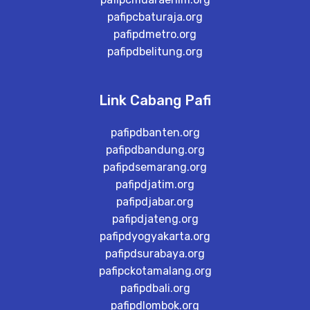
pafipcbaturaja.org
pafipdmetro.org
pafipdbelitung.org
Link Cabang Pafi
pafipdbanten.org
pafipdbandung.org
pafipdsemarang.org
pafipdjatim.org
pafipdjabar.org
pafipdjateng.org
pafipdyogyakarta.org
pafipdsurabaya.org
pafipckotamalang.org
pafipdbali.org
pafipdlombok.org