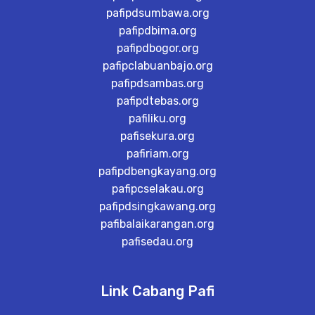
pafipdsumbawa.org
pafipdbima.org
pafipdbogor.org
pafipclabuanbajo.org
pafipdsambas.org
pafipdtebas.org
pafiliku.org
pafisekura.org
pafiriam.org
pafipdbengkayang.org
pafipcselakau.org
pafipdsingkawang.org
pafibalaikarangan.org
pafisedau.org
Link Cabang Pafi