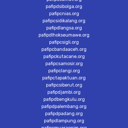
pafipdsibolga.org
pafipcnias.org
pafipcsidikalang.org
pafipdlangsa.org
pafipdlhokseumawe.org
pafipcsigli.org
pafipcbandaaceh.org
pafipckutacane.org
pafipcsamosir.org
pafipclangi.org
pafipctapaktuan.org
pafipcsiberut.org
pafipdjambi.org
pafipdbengkulu.org
pafipdpalembang.org
pafipdpadang.org
pafipdlampung.org
pafipcmuaraenim.org